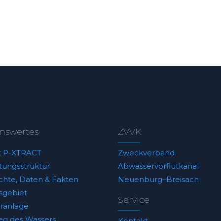
nswertes
ZVVK
t P-XTRACT
Zweckverband
tungsstruktur
Abwasservorflutkanal
chte, Daten & Fakten
Neuenburg–Breisach
sgebiet
Service
äranlage
g des Wassers
Kontakt