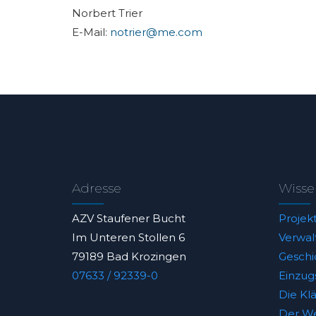
Norbert Trier
E-Mail:
notrier@me.com
Adresse
Wisse
AZV Staufener Bucht
Projek
Im Unteren Stollen 6
Verwal
79189 Bad Krozingen
Geschi
07633 / 92339-0
Einzug
Die Kl
Der We